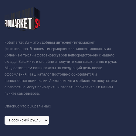
Fotomarket.Su – это удобный интернет-гипермаркет
фототоваров. В нашем гипермаркете вы можете заказать из
более чем тысячи фотоаксессуаров непосредственно с нашего
склада. Закажите в онлайне и получите ваш заказ лично в руки.
Мы доставляем ваши заказы на следующий день после
оформления. Наш каталог постоянно обновляется и
пополняется новинками. А экономные и мобильные покупатели
с легкостью могут примерить и забрать свои заказы в нашем
пункте самовывоза.
Спасибо что выбрали нас!