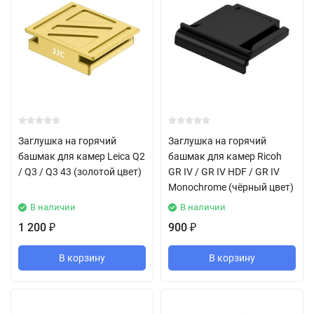
Заглушка на горячий
Заглушка на горячий
башмак для камер Leica Q2
башмак для камер Ricoh
/ Q3 / Q3 43 (золотой цвет)
GR IV / GR IV HDF / GR IV
Monochrome (чёрный цвет)
В наличии
В наличии
1 200
900
₽
₽
В корзину
В корзину