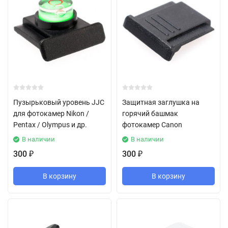
Пузырьковый уровень JJC
Защитная заглушка на
для фотокамер Nikon /
горячий башмак
Pentax / Olympus и др.
фотокамер Canon
В наличии
В наличии
300
300
₽
₽
В корзину
В корзину