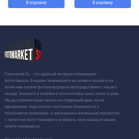
В корзину
В корзину
Fotomarket.Su – это удобный интернет-гипермаркет
фототоваров. В нашем гипермаркете вы можете заказать из
более чем тысячи фотоаксессуаров непосредственно с нашего
склада. Закажите в онлайне и получите ваш заказ лично в руки.
Мы доставляем ваши заказы на следующий день после
оформления. Наш каталог постоянно обновляется и
пополняется новинками. А экономные и мобильные покупатели
с легкостью могут примерить и забрать свои заказы в нашем
пункте самовывоза.