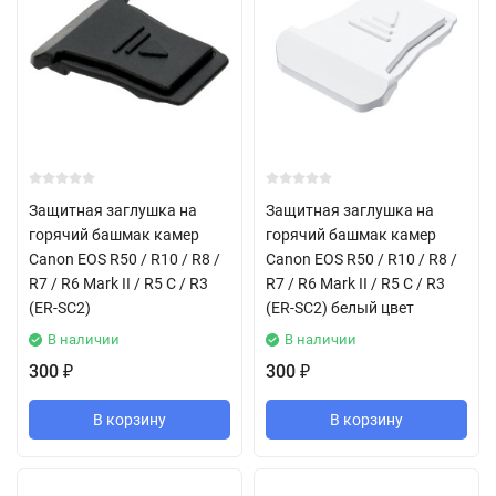
Защитная заглушка на
Защитная заглушка на
горячий башмак камер
горячий башмак камер
Canon EOS R50 / R10 / R8 /
Canon EOS R50 / R10 / R8 /
R7 / R6 Mark II / R5 C / R3
R7 / R6 Mark II / R5 C / R3
(ER-SC2)
(ER-SC2) белый цвет
В наличии
В наличии
300
300
₽
₽
В корзину
В корзину