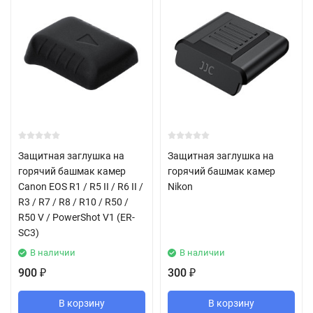
Защитная заглушка на
Защитная заглушка на
горячий башмак камер
горячий башмак камер
Canon EOS R1 / R5 II / R6 II /
Nikon
R3 / R7 / R8 / R10 / R50 /
R50 V / PowerShot V1 (ER-
SC3)
В наличии
В наличии
900
300
₽
₽
В корзину
В корзину