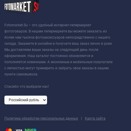
Fotomarket.Su – это удобный интернет-гипермаркет
фототоваров. В нашем гипермаркете вы можете заказать из
более чем тысячи фотоаксессуаров непосредственно с нашего
склада. Закажите в онлайне и получите ваш заказ лично в руки.
Мы доставляем ваши заказы на следующий день после
оформления. Наш каталог постоянно обновляется и
пополняется новинками. А экономные и мобильные покупатели
с легкостью могут примерить и забрать свои заказы в нашем
пункте самовывоза.
Спасибо что выбрали нас!
|
Политика обработки персональных данных
Карта сайта