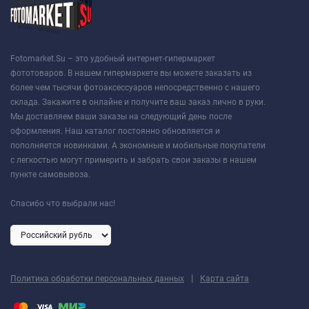
Fotomarket.Su – это удобный интернет-гипермаркет
фототоваров. В нашем гипермаркете вы можете заказать из
более чем тысячи фотоаксессуаров непосредственно с нашего
склада. Закажите в онлайне и получите ваш заказ лично в руки.
Мы доставляем ваши заказы на следующий день после
оформления. Наш каталог постоянно обновляется и
пополняется новинками. А экономные и мобильные покупатели
с легкостью могут примерить и забрать свои заказы в нашем
пункте самовывоза.
Спасибо что выбрали нас!
|
Политика обработки персональных данных
Карта сайта