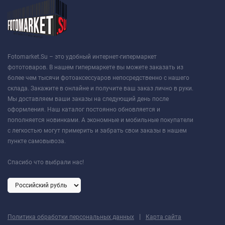
Fotomarket.Su – это удобный интернет-гипермаркет
фототоваров. В нашем гипермаркете вы можете заказать из
более чем тысячи фотоаксессуаров непосредственно с нашего
склада. Закажите в онлайне и получите ваш заказ лично в руки.
Мы доставляем ваши заказы на следующий день после
оформления. Наш каталог постоянно обновляется и
пополняется новинками. А экономные и мобильные покупатели
с легкостью могут примерить и забрать свои заказы в нашем
пункте самовывоза.
Спасибо что выбрали нас!
|
Политика обработки персональных данных
Карта сайта