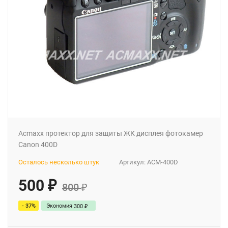
Acmaxx протектор для защиты ЖК дисплея фотокамер
Canon 400D
Осталось несколько штук
Артикул:
ACM-400D
500
₽
800
₽
- 37%
Экономия
300
₽