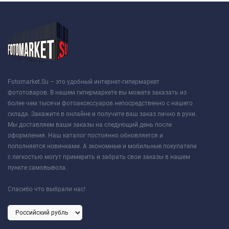
Fotomarket.Su – это удобный интернет-гипермаркет
фототоваров. В нашем гипермаркете вы можете заказать из
более чем тысячи фотоаксессуаров непосредственно с нашего
склада. Закажите в онлайне и получите ваш заказ лично в руки.
Мы доставляем ваши заказы на следующий день после
оформления. Наш каталог постоянно обновляется и
пополняется новинками. А экономные и мобильные покупатели
с легкостью могут примерить и забрать свои заказы в нашем
пункте самовывоза.
Спасибо что выбрали нас!