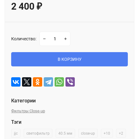
2 400
₽
Количество:
В КОРЗИНУ
Категории
Фильтры Close-up
Тэги
jjc
светофильтр
40.5 мм
close-up
+10
+2