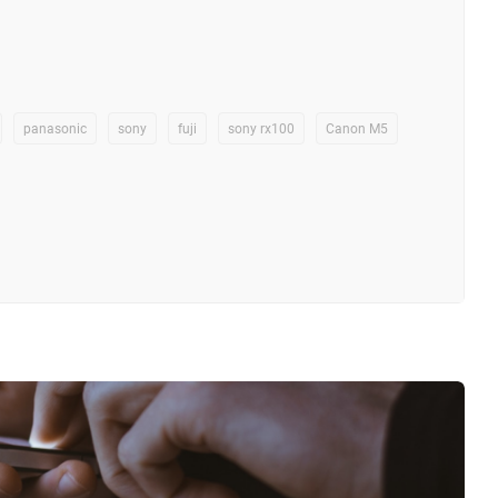
panasonic
sony
fuji
sony rx100
Canon M5