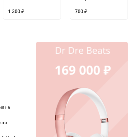
1 300
700
₽
₽
ия на
осто