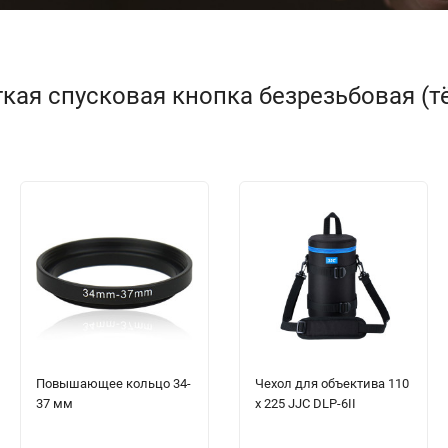
кая спусковая кнопка безрезьбовая (т
Повышающее кольцо 34-
Чехол для объектива 110
37 мм
x 225 JJC DLP-6II