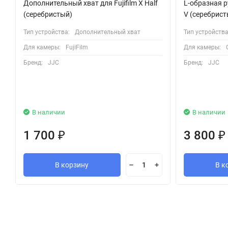
Дополнительный хват для Fujifilm X Half
L-образная р
(серебристый)
V (серебрист
Тип устройства:
Дополнительный хват
Тип устройства
Для камеры:
FujiFilm
Для камеры:
Бренд:
JJC
Бренд:
JJC
В наличии
В наличии
1 700
3 800
₽
₽
В корзину
В к