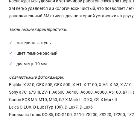
наслаждаться удобной и устойчивой работой спуска затвора. 
3M легко удаляется и экологически чистый, что позволяет лег
дополнительный 3M стикер, для повторной установки на другу
Технические характеристики:
материал: латунь
цвет: темно-красный
диаметр: 10 мм
Совместимые фотокамеры:
Fujifilm X-S10, GFX 50S, GFX 50R, X-H1, X-T100, X-A5, X-A3, X-A10,
Sony a7C, a7S III, ZV-1, A6500, A6400, A6300, A6000, A5100, a7 II, a
Canon EOS M5, M10, M50, G7 X Mark II, G9 X, G9 X Mark II
Leica C-LUX, D-Lux (Typ 109), D-Lux7, D-Lux6
Panasonic Lumix DC-S5, DC-G100, G110, ZS200, ZS220, TZ200, TZ220