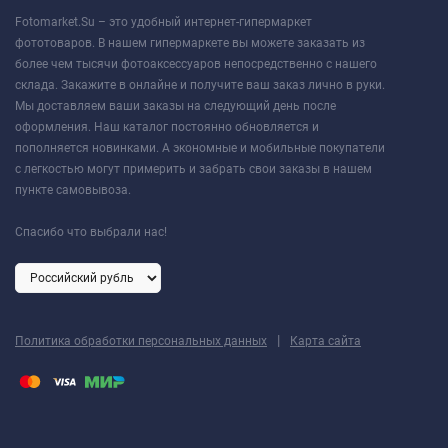
Fotomarket.Su – это удобный интернет-гипермаркет
фототоваров. В нашем гипермаркете вы можете заказать из
более чем тысячи фотоаксессуаров непосредственно с нашего
склада. Закажите в онлайне и получите ваш заказ лично в руки.
Мы доставляем ваши заказы на следующий день после
оформления. Наш каталог постоянно обновляется и
пополняется новинками. А экономные и мобильные покупатели
с легкостью могут примерить и забрать свои заказы в нашем
пункте самовывоза.
Спасибо что выбрали нас!
|
Политика обработки персональных данных
Карта сайта