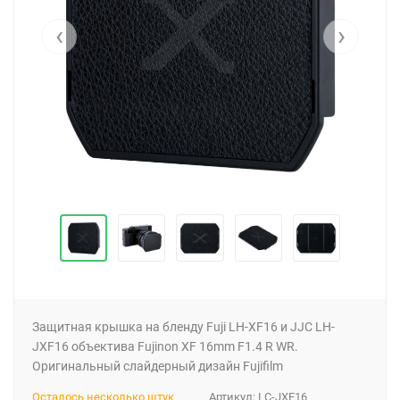
‹
›
Защитная крышка на бленду Fuji LH-XF16 и JJC LH-
JXF16 объектива Fujinon XF 16mm F1.4 R WR.
Оригинальный слайдерный дизайн Fujifilm
Осталось несколько штук
Артикул:
LC-JXF16