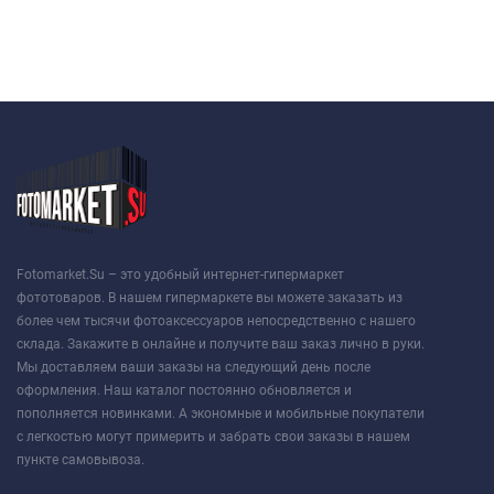
Fotomarket.Su – это удобный интернет-гипермаркет
фототоваров. В нашем гипермаркете вы можете заказать из
более чем тысячи фотоаксессуаров непосредственно с нашего
склада. Закажите в онлайне и получите ваш заказ лично в руки.
Мы доставляем ваши заказы на следующий день после
оформления. Наш каталог постоянно обновляется и
пополняется новинками. А экономные и мобильные покупатели
с легкостью могут примерить и забрать свои заказы в нашем
пункте самовывоза.