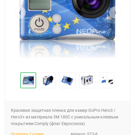
‹
›
Красивая защитная пленка для камер GoPro Hero3 /
Hero3+ из материала 3M 180C с уникальным клеевым
покрытием Comply (флаг Евросоюза)
Осталось 2 штуки
Артикул:
ST3-8