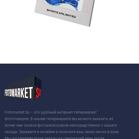
Fotomarket.Su – это удобный интернет-гипермаркет
фототоваров. В нашем гипермаркете вы можете заказать из
более чем тысячи фотоаксессуаров непосредственно с нашего
склада. Закажите в онлайне и получите ваш заказ лично в руки.
Мы доставляем ваши заказы на следующий день после