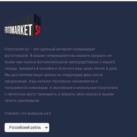
Fotomarket.Su – это удобный интернет-гипермаркет
фототоваров. В нашем гипермаркете вы можете заказать из
более чем тысячи фотоаксессуаров непосредственно с нашего
склада. Закажите в онлайне и получите ваш заказ лично в руки.
Мы доставляем ваши заказы на следующий день после
оформления. Наш каталог постоянно обновляется и
пополняется новинками. А экономные и мобильные покупатели
с легкостью могут примерить и забрать свои заказы в нашем
пункте самовывоза.
Спасибо что выбрали нас!