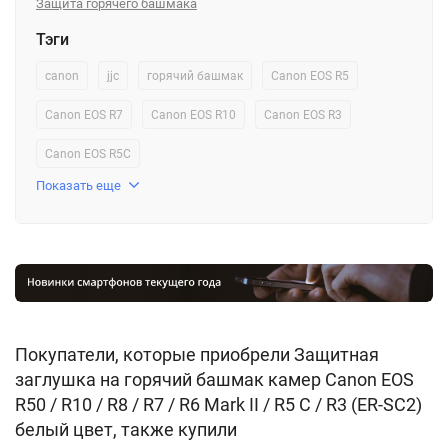
Защита горячего башмака
Тэги
canon
jjc
горячий башмак
Canon EOS R5
Canon EOS R7
Canon EOS R10
Canon EOS R3
Canon EOS R5C
Показать еще
Покупатели, которые приобрели Защитная
заглушка на горячий башмак камер Canon EOS
R50 / R10 / R8 / R7 / R6 Mark II / R5 C / R3 (ER-SC2)
белый цвет, также купили