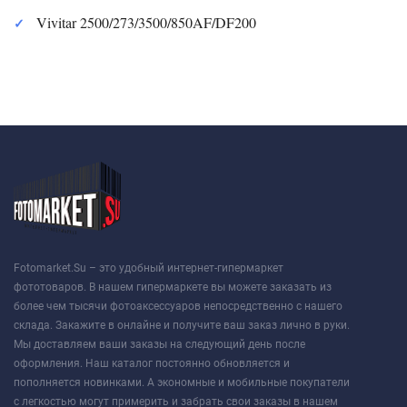
Vivitar 2500/273/3500/850AF/DF200
Fotomarket.Su – это удобный интернет-гипермаркет
фототоваров. В нашем гипермаркете вы можете заказать из
более чем тысячи фотоаксессуаров непосредственно с нашего
склада. Закажите в онлайне и получите ваш заказ лично в руки.
Мы доставляем ваши заказы на следующий день после
оформления. Наш каталог постоянно обновляется и
пополняется новинками. А экономные и мобильные покупатели
с легкостью могут примерить и забрать свои заказы в нашем