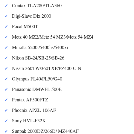
Contax TLA280/TLA360
Digi-Slave Dlx 2000
Focal M500T
Metz 40 MZ2/Metz 54 MZ3/Metz 54 MZ4
Minolta 5200i/5400hs/5400xi
Nikon SB-24/SB-25/SB-26
Nissin 360TW/360TXP/PZ400-C-N
Olympus FL40/FL50/G40
Panasonic DMWFL 500E
Pentax AF500FTZ
Phoenix APZL-106AF
Sony HVL-F32X
Sunpak 2000DZ/266D/ MZ440AF