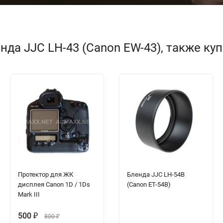
да JJC LH-43 (Canon EW-43), также ку
Протектор для ЖК
Бленда JJC LH-54B
дисплея Canon 1D / 1Ds
(Canon ET-54B)
Mark III
500
₽
800
₽