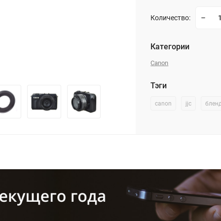
Количество:
Категории
Canon
Тэги
canon
jjc
блен