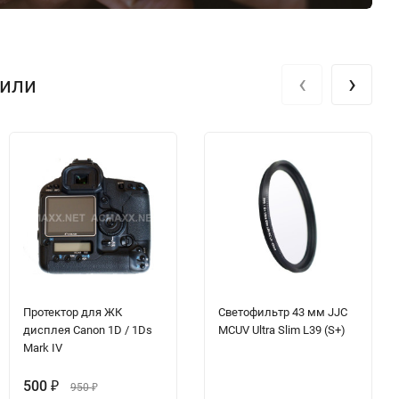
‹
›
пили
Протектор для ЖК
Светофильтр 43 мм JJC
дисплея Canon 1D / 1Ds
MCUV Ultra Slim L39 (S+)
Mark IV
500
₽
950
₽