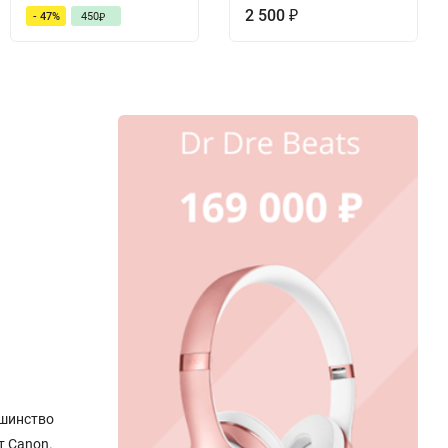
2 500
- 47%
450
₽
₽
ьшинство
т Canon.