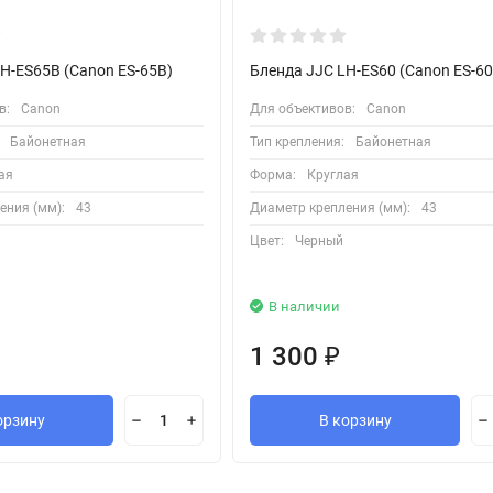
H-ES65B (Canon ES-65B)
Бленда JJC LH-ES60 (Canon ES-60
в:
Canon
Для объективов:
Canon
Байонетная
Тип крепления:
Байонетная
ая
Форма:
Круглая
ения (мм):
43
Диаметр крепления (мм):
43
Цвет:
Черный
В наличии
1 300
₽
орзину
В корзину