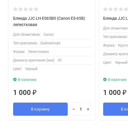
Бленда JJC LH-ES65BII (Canon ES-65B)
Бленда JJC L
лепестковая
Для объективо
Для объективов:
Canon
Тип крепления:
Тип крепления:
Байонетная
Форма:
Кругл
Форма:
Лепестковая
Диаметр крепл
Диаметр крепления (мм):
43
Цвет:
Черный
Цвет:
Черный
В наличии
В наличии
1 000
1 000
₽
₽
В корзину
В к