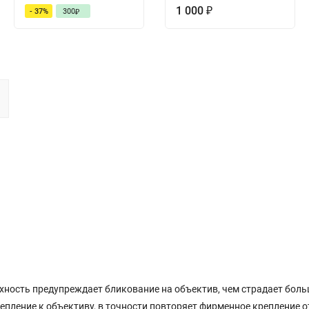
1 000
- 37%
300
₽
₽
хность предупреждает бликование на объектив, чем страдает бол
пление к объективу, в точности повторяет фирменное крепление о