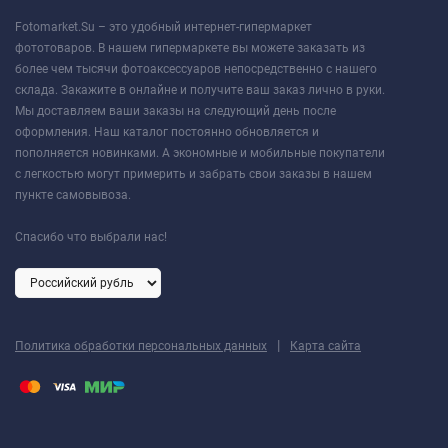
Fotomarket.Su – это удобный интернет-гипермаркет
фототоваров. В нашем гипермаркете вы можете заказать из
более чем тысячи фотоаксессуаров непосредственно с нашего
склада. Закажите в онлайне и получите ваш заказ лично в руки.
Мы доставляем ваши заказы на следующий день после
оформления. Наш каталог постоянно обновляется и
пополняется новинками. А экономные и мобильные покупатели
с легкостью могут примерить и забрать свои заказы в нашем
пункте самовывоза.
Спасибо что выбрали нас!
|
Политика обработки персональных данных
Карта сайта