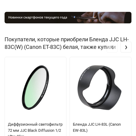
Покупатели, которые приобрели Бленда JJC LH-
‹
›
83C(W) (Canon ET-83C) белая, также купили
Диффузионный светофильтр
Бленда JJC LH-83L (Canon
72 мм JJC Black Diffusion 1/2
EW-83L)