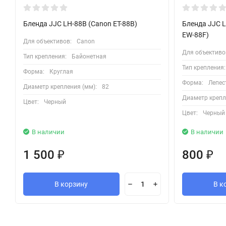
Бленда JJC LH-88B (Canon ET-88B)
Бленда JJC 
EW-88F)
Для объективов:
Canon
Для объективо
Тип крепления:
Байонетная
Тип крепления:
Форма:
Круглая
Форма:
Лепес
Диаметр крепления (мм):
82
Диаметр крепл
Цвет:
Черный
Цвет:
Черный
В наличии
В наличии
1 500
800
₽
₽
В корзину
В к