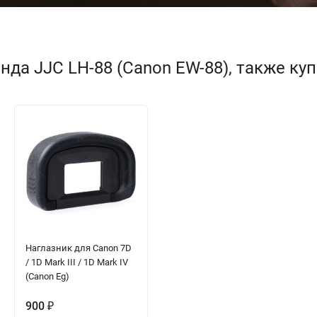
да JJC LH-88 (Canon EW-88), также ку
Наглазник для Canon 7D
/ 1D Mark III / 1D Mark IV
(Canon Eg)
900
₽