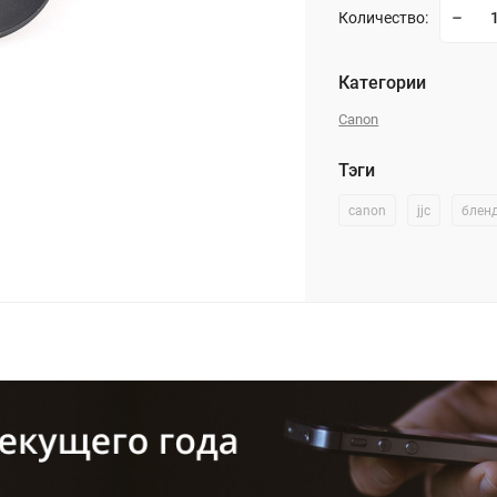
Количество:
Категории
Canon
Тэги
canon
jjc
блен