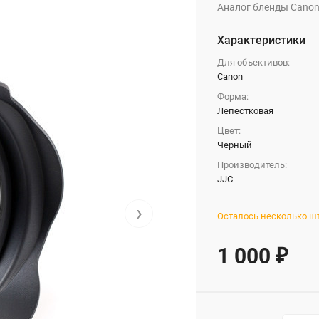
Аналог бленды Canon
Характеристики
Для объективов:
Canon
Форма:
Лепестковая
Цвет:
Черный
Производитель:
JJC
›
Осталось несколько ш
1 000
₽