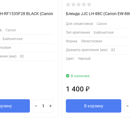
LH-RF1535F28 BLACK (Canon
Бленда JJC LH-88С (Canon EW-88
Для объективов:
Canon
в:
Canon
Тип крепления:
Байонетная
Байонетная
Форма:
Лепестковая
тковая
Диаметр крепления (мм):
82
ения (мм):
82
Цвет:
Черный
В наличии
1 400
₽
орзину
В корзину