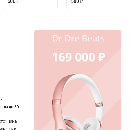
500
500
₽
₽
 и
ром до 80
сточника
еплять и