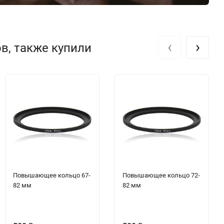
‹
›
в, также купили
Повышающее кольцо 67-
Повышающее кольцо 72-
82 мм
82 мм