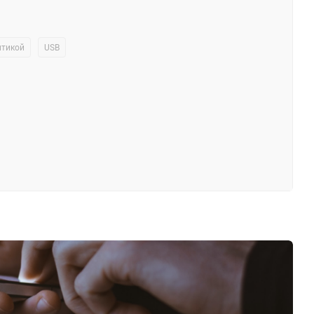
птикой
USB