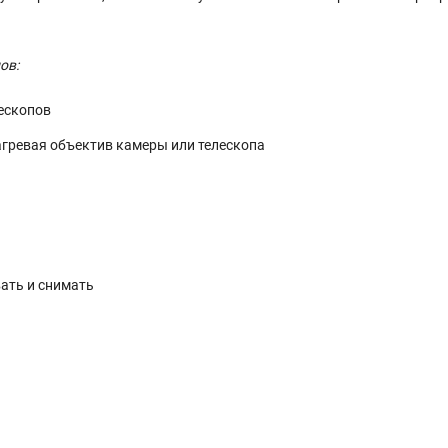
ов:
ескопов
агревая объектив камеры или телескопа
вать и снимать