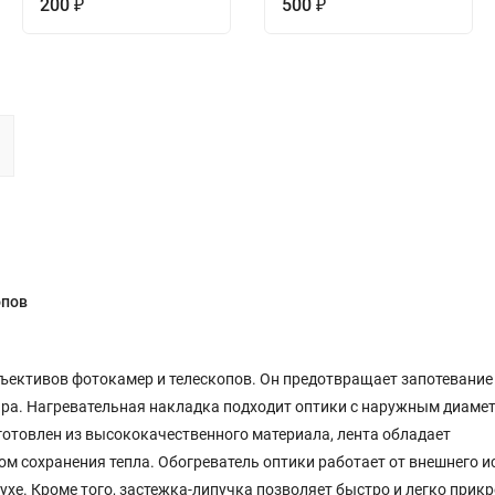
200
500
₽
₽
опов
ъективов фотокамер и телескопов. Он предотвращает запотевание
яра. Нагревательная накладка подходит оптики с наружным диамет
зготовлен из высококачественного материала, лента обладает
м сохранения тепла. Обогреватель оптики работает от внешнего и
ухе. Кроме того, застежка-липучка позволяет быстро и легко прикр