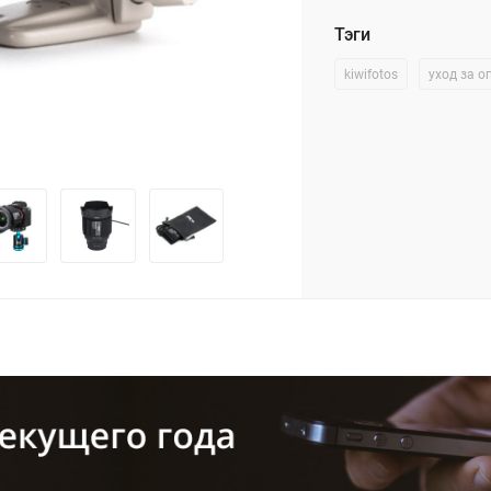
Тэги
kiwifotos
уход за о