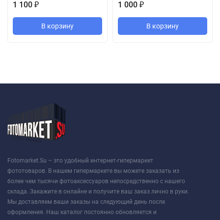
1 100
1 000
₽
₽
В корзину
В корзину
Fotomarket.Su – это удобный интернет-гипермаркет
фототоваров. В нашем гипермаркете вы можете заказать из
более чем тысячи фотоаксессуаров непосредственно с нашего
склада. Закажите в онлайне и получите ваш заказ лично в руки.
Мы доставляем ваши заказы на следующий день после
оформления. Наш каталог постоянно обновляется и