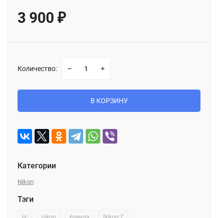
3 900
₽
Количество:
В КОРЗИНУ
Категории
Nikon
Тэги
jjc
nikon
бленда
Nikon Z