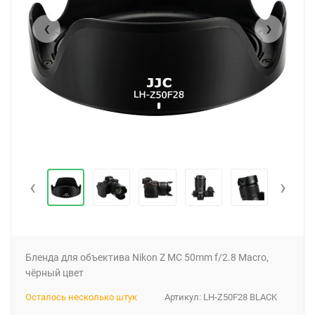
‹
›
‹
›
Бленда для объектива Nikon Z MC 50mm f/2.8 Macro,
чёрный цвет
Осталось несколько штук
Артикул:
LH-Z50F28 BLACK