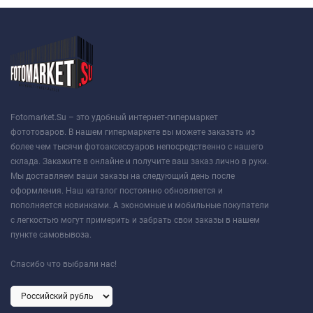
Fotomarket.Su – это удобный интернет-гипермаркет
фототоваров. В нашем гипермаркете вы можете заказать из
более чем тысячи фотоаксессуаров непосредственно с нашего
склада. Закажите в онлайне и получите ваш заказ лично в руки.
Мы доставляем ваши заказы на следующий день после
оформления. Наш каталог постоянно обновляется и
пополняется новинками. А экономные и мобильные покупатели
с легкостью могут примерить и забрать свои заказы в нашем
пункте самовывоза.
Спасибо что выбрали нас!