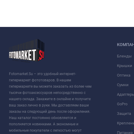
КОМПА
Бленды
Крышки
Fotomarket.Su – это удобный интернет-
Оптика
гипермаркет фототоваров. В нашем
Сумки
гипермаркете вы можете заказать из более чем
тысячи фотоаксессуаров непосредственно с
Адаптер
нашего склада. Закажите в онлайне и получите
GoPro
ваш заказ лично в руки. Мы доставляем ваши
заказы на следующий день после оформления.
Защита
Наш каталог постоянно обновляется и
Креплен
пополняется новинками. А экономные и
мобильные покупатели с легкостью могут
Питание