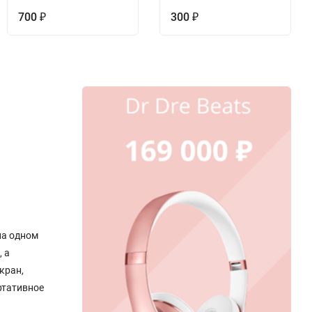
700
300
₽
₽
на одном
 а
кран,
ртативное