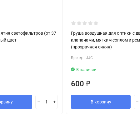
ятия светофильтров (от 37
Груша воздушная для оптики с д
рый цвет
клапанами, мягким соплом и ре
(прозрачная синяя)
Бренд:
JJC
В наличии
600
₽
орзину
В корзину