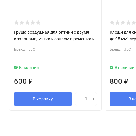
Груша воздушная для оптики с двумя
Клещи для сн
клапанами, мягким соплом и ремешком
до 95 мм) се
Бренд:
JJC
Бренд:
JJC
В наличии
В наличии
600
800
₽
₽
В корзину
В к