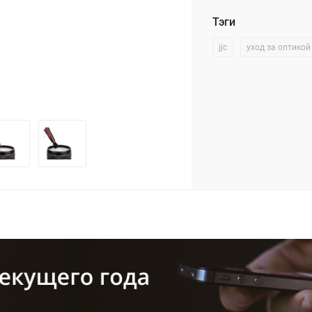
Тэги
jjc
уход за оптикой