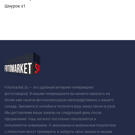
Шнурок x1
Fotomarket.Su – это удобный интернет-гипермаркет
фототоваров. В нашем гипермаркете вы можете заказать из
более чем тысячи фотоаксессуаров непосредственно с нашего
склада. Закажите в онлайне и получите ваш заказ лично в руки.
Мы доставляем ваши заказы на следующий день после
оформления. Наш каталог постоянно обновляется и
пополняется новинками. А экономные и мобильные покупатели
с легкостью могут примерить и забрать свои заказы в нашем