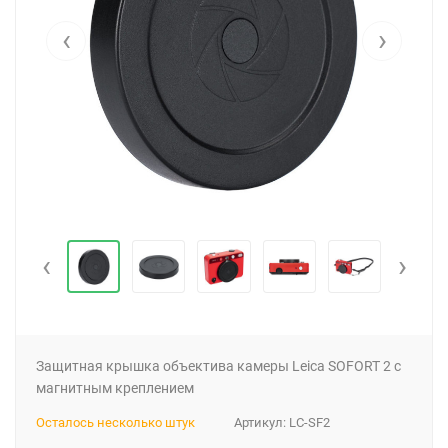
‹
›
‹
›
Защитная крышка объектива камеры Leica SOFORT 2 с
магнитным креплением
Осталось несколько штук
Артикул:
LC-SF2