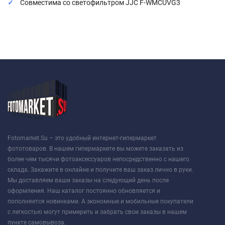
Совместима со светофильтром JJC F-WMCUVG3
Fotomarket.Su – это удобный интернет-гипермаркет
фототоваров. В нашем гипермаркете вы можете заказать из
более чем тысячи фотоаксессуаров непосредственно с нашего
склада. Закажите в онлайне и получите ваш заказ лично в руки.
Мы доставляем ваши заказы на следующий день после
оформления. Наш каталог постоянно обновляется и
пополняется новинками. А экономные и мобильные покупатели
с легкостью могут примерить и забрать свои заказы в нашем
пункте самовывоза.