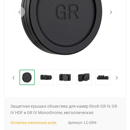
‹
›
‹
›
Защитная крышка объектива для камер Ricoh GR IV, GR
IV HDF и GR IV Monochrome, металлическая
Осталось несколько штук
Артикул:
LC-GR4