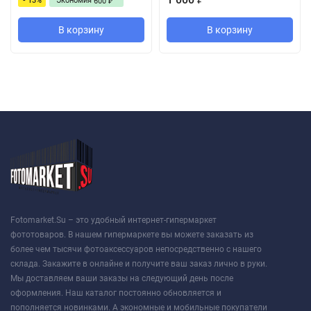
- 13%
Экономия
600
₽
В корзину
В корзину
Fotomarket.Su – это удобный интернет-гипермаркет
фототоваров. В нашем гипермаркете вы можете заказать из
более чем тысячи фотоаксессуаров непосредственно с нашего
склада. Закажите в онлайне и получите ваш заказ лично в руки.
Мы доставляем ваши заказы на следующий день после
оформления. Наш каталог постоянно обновляется и
пополняется новинками. А экономные и мобильные покупатели