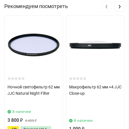
‹
›
Рекомендуем посмотреть
Ночной светофильтр 62 мм
Макрофильтр 62 мм +4 JJC
JJC Natural Night Filter
Close-up
В наличии
3 800
В наличии
₽
4 400
₽
1 000
₽