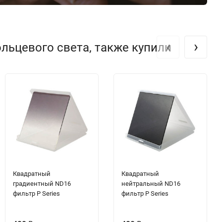
‹
›
льцевого света, также купили
Квадратный
Квадратный
градиентный ND16
нейтральный ND16
фильтр P Series
фильтр P Series