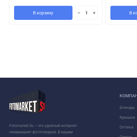
В корзину
В к
КОМПА
Бленды
Крышки
Fotomarket.Su – это удобный интернет-
Оптика
гипермаркет фототоваров. В нашем
Сумки