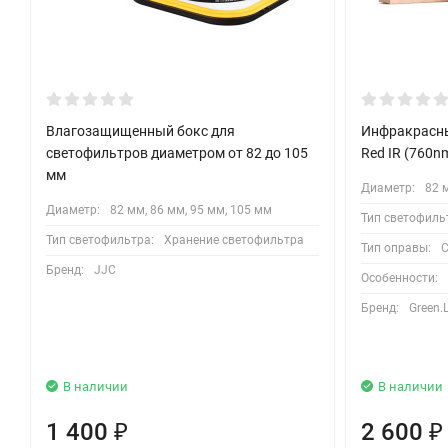
Влагозащищенный бокс для
Инфракрасны
светофильтров диаметром от 82 до 105
Red IR (760n
мм
Диаметр:
82 
Диаметр:
82 мм, 86 мм, 95 мм, 105 мм
Тип светофиль
Тип светофильтра:
Хранение светофильтра
Тип оправы:
С
Бренд:
JJC
Особенности:
Бренд:
Green.
В наличии
В наличии
1 400
2 600
₽
₽