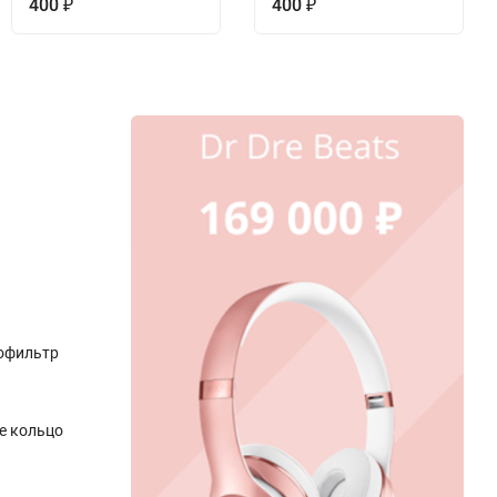
400
400
₽
₽
тофильтр
е кольцо