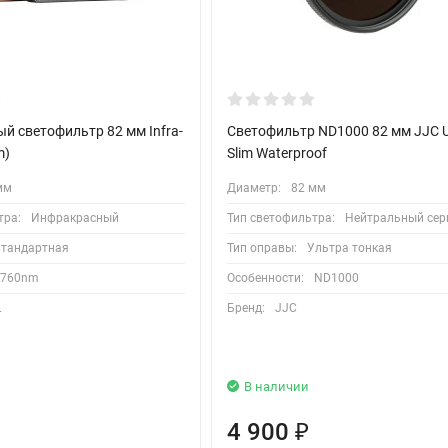
й светофильтр 82 мм Infra-
Светофильтр ND1000 82 мм JJC U
m)
Slim Waterproof
мм
Диаметр:
82 мм
тра:
Инфракрасный
Тип светофильтра:
Нейтральный се
тандартная
Тип оправы:
Ультра тонкая
760nm
Особенности:
ND1000
L
Бренд:
JJC
В наличии
4 900
₽