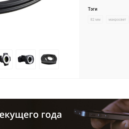
Тэги
82 мм
макросвет