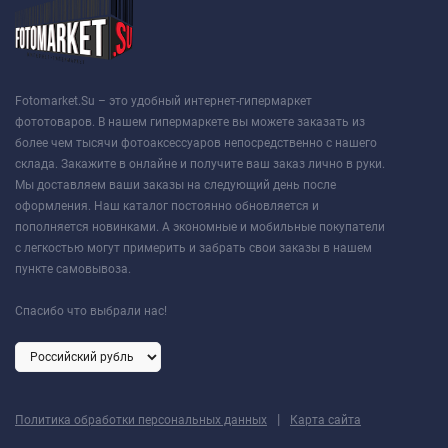
Fotomarket.Su – это удобный интернет-гипермаркет
фототоваров. В нашем гипермаркете вы можете заказать из
более чем тысячи фотоаксессуаров непосредственно с нашего
склада. Закажите в онлайне и получите ваш заказ лично в руки.
Мы доставляем ваши заказы на следующий день после
оформления. Наш каталог постоянно обновляется и
пополняется новинками. А экономные и мобильные покупатели
с легкостью могут примерить и забрать свои заказы в нашем
пункте самовывоза.
Спасибо что выбрали нас!
|
Политика обработки персональных данных
Карта сайта