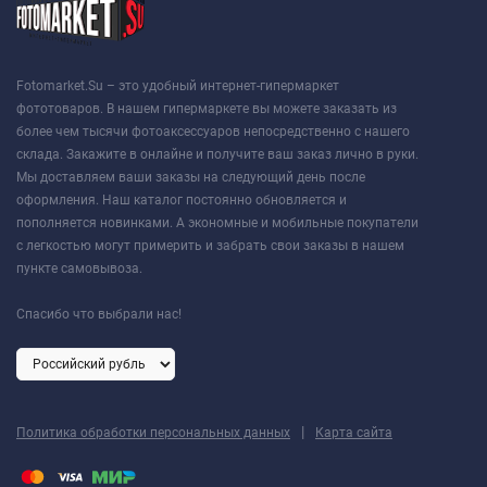
Fotomarket.Su – это удобный интернет-гипермаркет
фототоваров. В нашем гипермаркете вы можете заказать из
более чем тысячи фотоаксессуаров непосредственно с нашего
склада. Закажите в онлайне и получите ваш заказ лично в руки.
Мы доставляем ваши заказы на следующий день после
оформления. Наш каталог постоянно обновляется и
пополняется новинками. А экономные и мобильные покупатели
с легкостью могут примерить и забрать свои заказы в нашем
пункте самовывоза.
Спасибо что выбрали нас!
|
Политика обработки персональных данных
Карта сайта