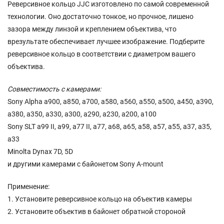
Реверсивное кольцо JJC изготовлено по самой современной
технологии. Оно достаточно тонкое, но прочное, лишено
зазора между линзой и креплением объектива, что
врезультате обеспечивает лучшее изображение. Подберите
реверсивное кольцо в соответствии с диаметром вашего
объектива.
Совместимость с камерами:
Sony Alpha a900, a850, a700, a580, a560, a550, a500, a450, a390,
a380, a350, a330, a300, a290, a230, a200, a100
Sony SLT a99 II, a99, a77 II, a77, a68, a65, a58, a57, a55, a37, a35,
a33
Minolta Dynax 7D, 5D
и другими камерами с байонетом Sony A-mount
Применение:
1. Установите реверсивное кольцо на объектив камеры
2. Установите объектив в байонет обратной стороной