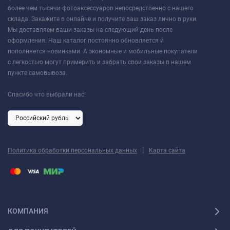
более чем тысячи фотоаксессуаров непосредственно с нашего
склада. Закажите в онлайне и получите ваш заказ лично в руки.
Мы доставляем ваши заказы на следующий день после
оформления. Наш каталог постоянно обновляется и
пополняется новинками. А экономные и мобильные покупатели
с легкостью могут примерить и забрать свои заказы в нашем
пункте самовывоза.
Спасибо что выбрали нас!
|
Политика обработки персональных данных
Карта сайта
КОМПАНИЯ