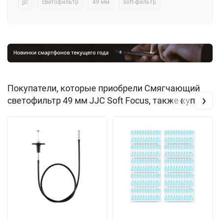
jjc
светофильтр
49 мм
soft-фильтр
Покупатели, которые приобрели Смягчающий
‹
›
светофильтр 49 мм JJC Soft Focus, также купили