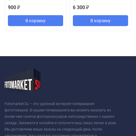
900
6 300
₽
₽
В корзину
В корзину
Fotomarket.Su – это удобный интернет-гипермаркет
фототоваров. В нашем гипермаркете вы можете заказать из
более чем тысячи фотоаксессуаров непосредственно с нашего
склада. Закажите в онлайне и получите ваш заказ лично в руки.
Мы доставляем ваши заказы на следующий день после
оформления. Наш каталог постоянно обновляется и