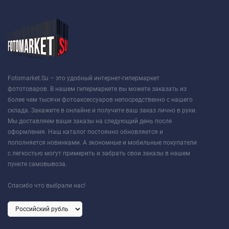
Fotomarket.Su – это удобный интернет-гипермаркет
фототоваров. В нашем гипермаркете вы можете заказать из
более чем тысячи фотоаксессуаров непосредственно с нашего
склада. Закажите в онлайне и получите ваш заказ лично в руки.
Мы доставляем ваши заказы на следующий день после
оформления. Наш каталог постоянно обновляется и
пополняется новинками. А экономные и мобильные покупатели
с легкостью могут примерить и забрать свои заказы в нашем
пункте самовывоза.
Спасибо что выбрали нас!