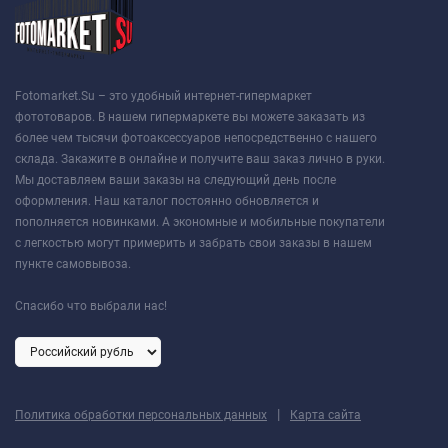
Fotomarket.Su – это удобный интернет-гипермаркет
фототоваров. В нашем гипермаркете вы можете заказать из
более чем тысячи фотоаксессуаров непосредственно с нашего
склада. Закажите в онлайне и получите ваш заказ лично в руки.
Мы доставляем ваши заказы на следующий день после
оформления. Наш каталог постоянно обновляется и
пополняется новинками. А экономные и мобильные покупатели
с легкостью могут примерить и забрать свои заказы в нашем
пункте самовывоза.
Спасибо что выбрали нас!
|
Политика обработки персональных данных
Карта сайта