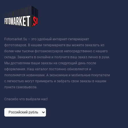
Fotomarket.Su – это удобный интернет-гипермаркет
фототоваров. В нашем гипермаркете вы можете заказать из
более чем тысячи фотоаксессуаров непосредственно с нашего
склада. Закажите в онлайне и получите ваш заказ лично в руки.
Мы доставляем ваши заказы на следующий день после
оформления. Наш каталог постоянно обновляется и
пополняется новинками. А экономные и мобильные покупатели
с легкостью могут примерить и забрать свои заказы в нашем
пункте самовывоза.
Спасибо что выбрали нас!