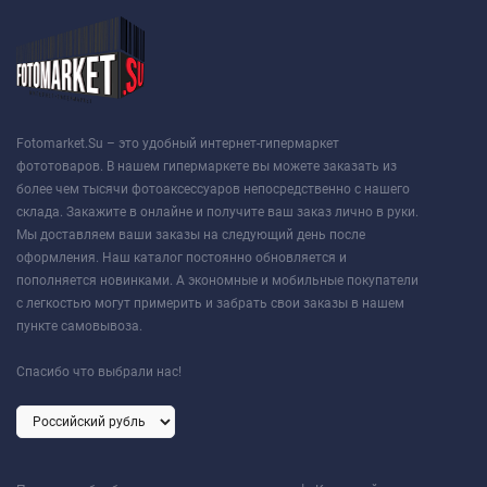
Fotomarket.Su – это удобный интернет-гипермаркет
фототоваров. В нашем гипермаркете вы можете заказать из
более чем тысячи фотоаксессуаров непосредственно с нашего
склада. Закажите в онлайне и получите ваш заказ лично в руки.
Мы доставляем ваши заказы на следующий день после
оформления. Наш каталог постоянно обновляется и
пополняется новинками. А экономные и мобильные покупатели
с легкостью могут примерить и забрать свои заказы в нашем
пункте самовывоза.
Спасибо что выбрали нас!