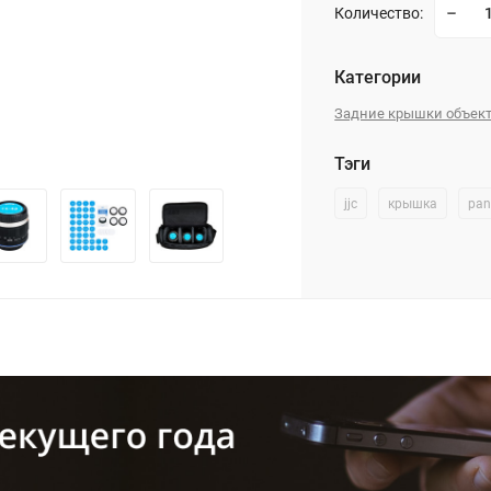
Количество:
Категории
Задние крышки объек
Тэги
jjc
крышка
pan