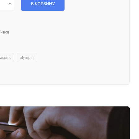
В КОРЗИНУ
тивов
asonic
olympus