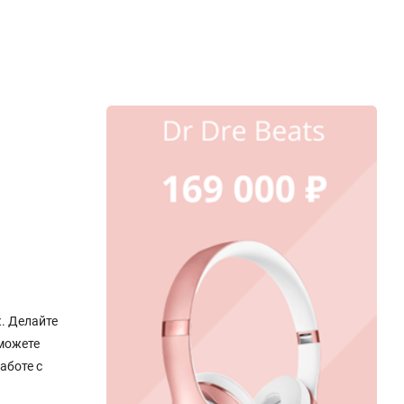
. Делайте
сможете
аботе с