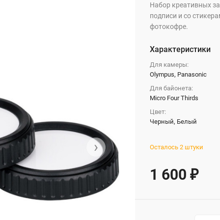
Набор креативных за
подписи и со стикер
фотокофре.
Характеристики
Для камеры:
Olympus, Panasonic
Для байонета:
Micro Four Thirds
Цвет:
Черный, Белый
›
Осталось 2 штуки
1 600
₽