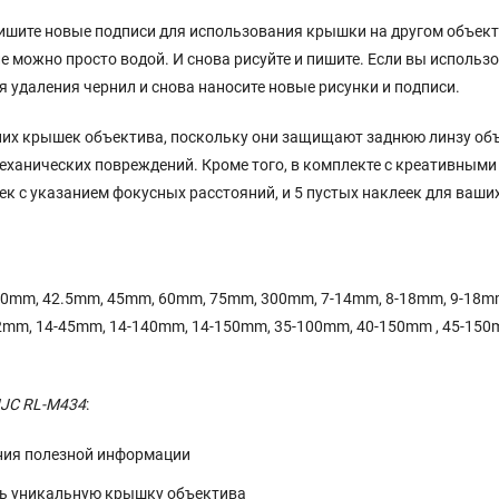
пишите новые подписи для использования крышки на другом объект
 можно просто водой. И снова рисуйте и пишите. Если вы использ
я удаления чернил и снова наносите новые рисунки и подписи.
них крышек объектива, поскольку они защищают заднюю линзу об
и механических повреждений. Кроме того, в комплекте с креативными
к с указанием фокусных расстояний, и 5 пустых наклеек для ваши
0mm, 42.5mm, 45mm, 60mm, 75mm, 300mm, 7-14mm, 8-18mm, 9-18mm
mm, 14-45mm, 14-140mm, 14-150mm, 35-100mm, 40-150mm , 45-150m
JJC RL-M434
:
ния полезной информации
ть уникальную крышку объектива