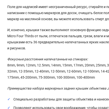
Поле для надписей имеет неограниченный ресурс, стирайте и 
написании с помощью маркеров для досок, очищать белое поле
маркер на масляной основе, вы можете использовать спирт дл
И, конечно, крышки также выполняют основную функцию зад
Micro Four Thirds от пыли, отпечатков пальцев, грязи, влаги 
крышками есть 36 предварительно напечатанных ярких наклее
и рисунков.
Фокусные расстояния напечатанные на стикерах:
8mm, 9mm, 12mm, 12.5mm, 14mm, 15mm, 17mm, 20mm, 25mm, 3
32mm, 12-35mm, 12-40mm, 12-50mm, 12-60mm, 12-100mm, 14-42
175mm, 45-200mm, 75-300mm, 100-300mm, 100-400mm
Преимущества набора маркерных задних крышек объектива 
Специально разработаны для защиты объектива и нанесе
Позволяют использовать свое воображение, чтобы созда