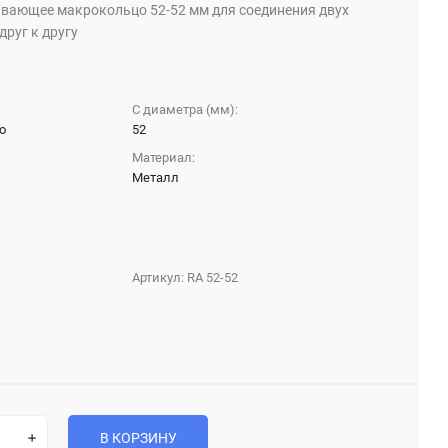
вающее макрокольцо 52-52 мм для соединения двух
руг к другу
С диаметра (мм):
о
52
Материал:
Металл
Артикул:
RA 52-52
В КОРЗИНУ