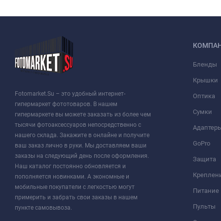
КОМПА
Бленды
Крышки
Fotomarket.Su – это удобный интернет-
Оптика
гипермаркет фототоваров. В нашем
Сумки
гипермаркете вы можете заказать из более чем
тысячи фотоаксессуаров непосредственно с
Адаптер
нашего склада. Закажите в онлайне и получите
GoPro
ваш заказ лично в руки. Мы доставляем ваши
заказы на следующий день после оформления.
Защита
Наш каталог постоянно обновляется и
Креплен
пополняется новинками. А экономные и
мобильные покупатели с легкостью могут
Питание
примерить и забрать свои заказы в нашем
Пульты
пункте самовывоза.