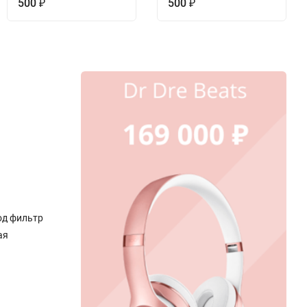
500
500
₽
₽
од фильтр
ая