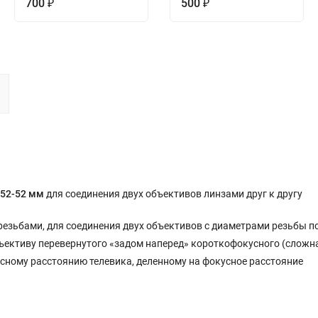
700
500
₽
₽
52-52 мм
для соединения двух объективов линзами друг к другу
и резьбами, для соединения двух объективов с диаметрами резьбы п
ъективу перевернутого «задом наперед» короткофокусного (сложн
усному расстоянию телевика, деленному на фокусное расстояние