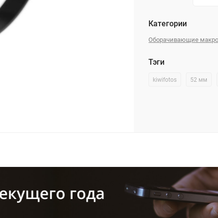
Категории
Оборачивающие макро
Тэги
kiwifotos
52 мм