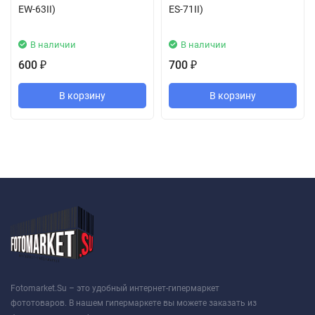
EW-63II)
ES-71II)
В наличии
В наличии
600
700
₽
₽
В корзину
В корзину
Fotomarket.Su – это удобный интернет-гипермаркет
фототоваров. В нашем гипермаркете вы можете заказать из