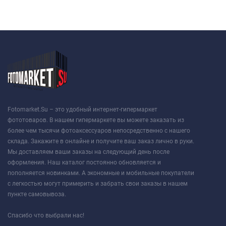
Fotomarket.Su – это удобный интернет-гипермаркет
фототоваров. В нашем гипермаркете вы можете заказать из
более чем тысячи фотоаксессуаров непосредственно с нашего
склада. Закажите в онлайне и получите ваш заказ лично в руки.
Мы доставляем ваши заказы на следующий день после
оформления. Наш каталог постоянно обновляется и
пополняется новинками. А экономные и мобильные покупатели
с легкостью могут примерить и забрать свои заказы в нашем
пункте самовывоза.
Спасибо что выбрали нас!