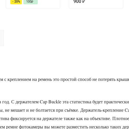
900
- 20%
100
₽
₽
мм
с креплением на ремень это простой способ не потерять крыш
в год. С держателем Cap Buckle эта статистика будет практически
, не мешает и не болтается при съёмке. Держатель-крепление C
тива фиксируется на держателе также как на объективе. Плотно
м ремне фотокамеры вы можете разместить несколько таких дер