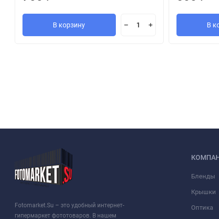
В корзину
В к
КОМПА
Бленды
Крышки
Fotomarket.Su – это удобный интернет-
Оптика
гипермаркет фототоваров. В нашем