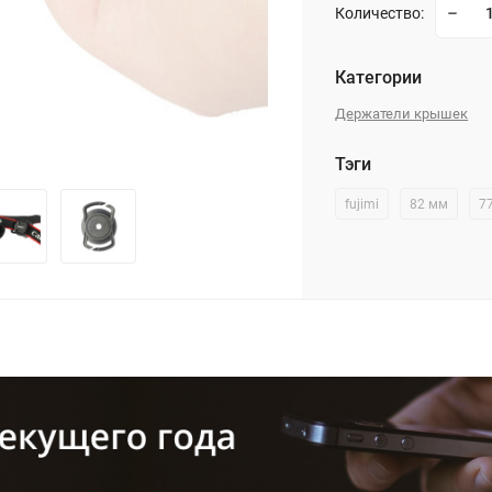
Количество:
Категории
Держатели крышек
Тэги
fujimi
82 мм
7