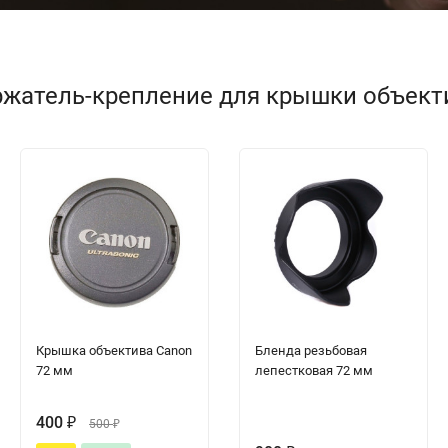
жатель-крепление для крышки объектив
Крышка объектива Canon
Бленда резьбовая
72 мм
лепестковая 72 мм
400
₽
500
₽