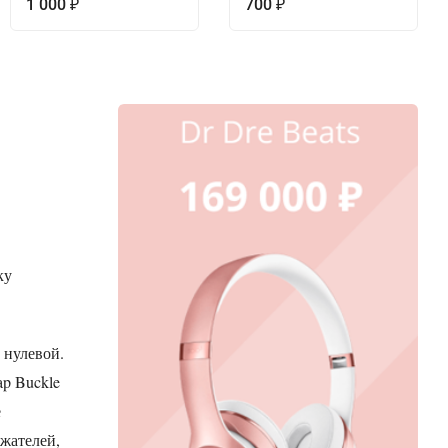
1 000
700
₽
₽
ку
 нулевой.
ap Buckle
е
жателей,