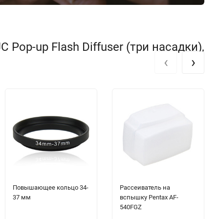
op-up Flash Diffuser (три насадки),
‹
›
Повышающее кольцо 34-
Рассеиватель на
37 мм
вспышку Pentax AF-
540FGZ