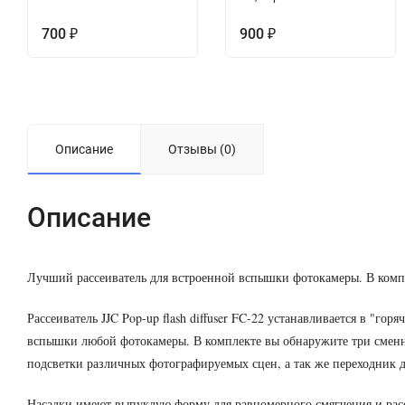
700
900
₽
₽
Описание
Отзывы (0)
Описание
Лучший рассеиватель для встроенной вспышки фотокамеры. В компл
Рассеиватель JJC Pop-up flash diffuser FC-22 устанавливается в "го
вспышки любой фотокамеры. В комплекте вы обнаружите три сменн
подсветки различных фотографируемых сцен, а так же переходник д
Насадки имеют выпуклую форму для равномерного смягчения и расс