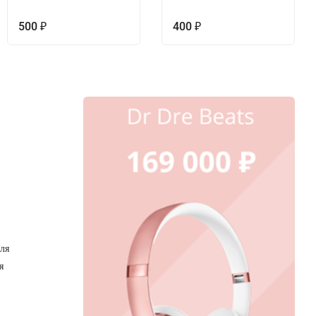
500
400
₽
₽
для
я