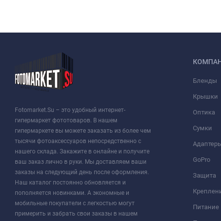
КОМПА
Бленды
Крышки
Fotomarket.Su – это удобный интернет-
Оптика
гипермаркет фототоваров. В нашем
Сумки
гипермаркете вы можете заказать из более чем
тысячи фотоаксессуаров непосредственно с
Адаптер
нашего склада. Закажите в онлайне и получите
GoPro
ваш заказ лично в руки. Мы доставляем ваши
заказы на следующий день после оформления.
Защита
Наш каталог постоянно обновляется и
Креплен
пополняется новинками. А экономные и
мобильные покупатели с легкостью могут
Питание
примерить и забрать свои заказы в нашем