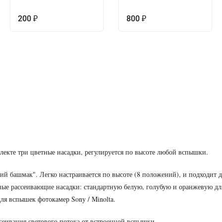
200
800
₽
₽
екте три цветные насадки, регулируется по высоте любой вспышки.
рячий башмак". Легко настраивается по высоте (8 положений), и подходит 
ые рассеивающие насадки: стандартную белую, голубую и оранжевую дл
ля вспышек фотокамер Sony / Minolta.
еивания светового потока от встроенной вспышки.