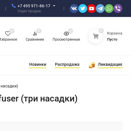
+7 495 971-86-17
Отдел продаж
0
0
0
0
Корзина
Пусто
Избранное
Сравнение
Просмотренные
Новинки
Распродажа
Ликвидация
 насадки)
user (три насадки)