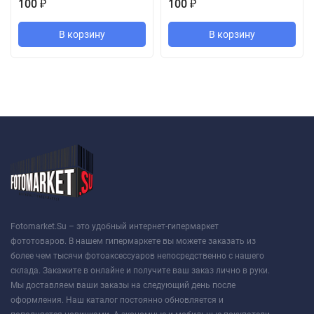
100
100
₽
₽
В корзину
В корзину
Fotomarket.Su – это удобный интернет-гипермаркет
фототоваров. В нашем гипермаркете вы можете заказать из
более чем тысячи фотоаксессуаров непосредственно с нашего
склада. Закажите в онлайне и получите ваш заказ лично в руки.
Мы доставляем ваши заказы на следующий день после
оформления. Наш каталог постоянно обновляется и