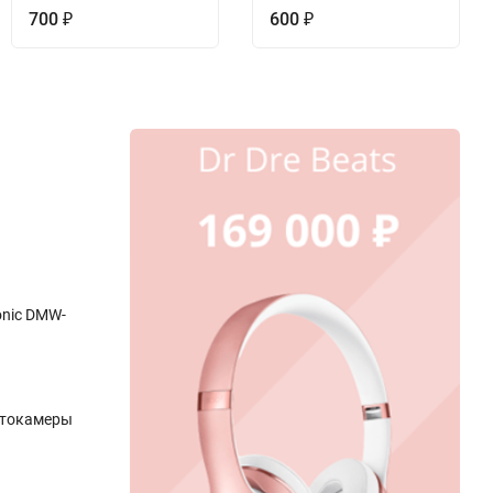
700
600
₽
₽
onic DMW-
отокамеры