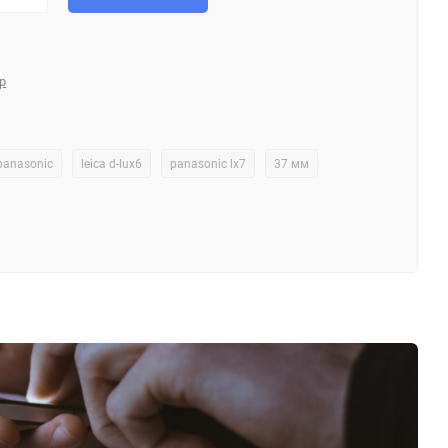
р
panasonic
leica d-lux6
panasonic lx7
37 мм