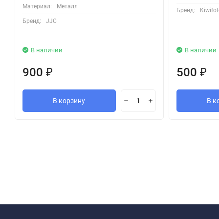
Материал:
Металл
Бренд:
Kiwifo
Бренд:
JJC
В наличии
В наличии
900
500
₽
₽
В корзину
В к