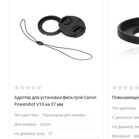
Адаптер для установки фильтров Canon
Повышающее 
Powershot V10 на 37 мм
Тип адаптера:
Тип адаптера:
Переходник для камеры
С диаметра (мм
Для камеры:
Canon
На диаметр (м
На диаметр (мм):
37
Материал:
Ме