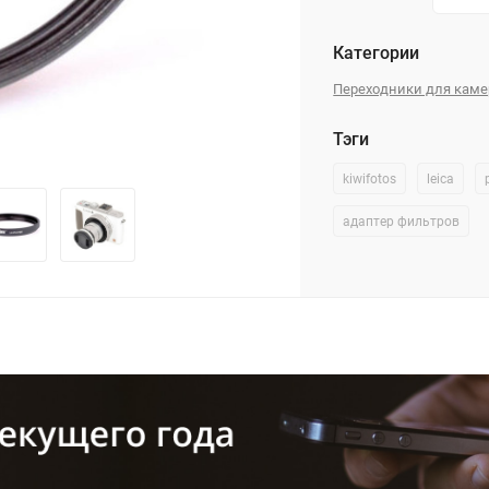
Категории
Переходники для каме
Тэги
kiwifotos
leica
адаптер фильтров