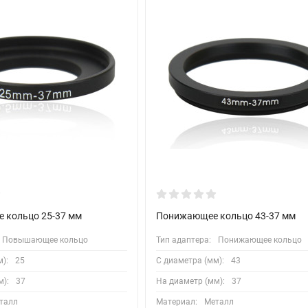
кольцо 25-37 мм
Понижающее кольцо 43-37 мм
Повышающее кольцо
Тип адаптера:
Понижающее кольцо
):
25
С диаметра (мм):
43
м):
37
На диаметр (мм):
37
талл
Материал:
Металл