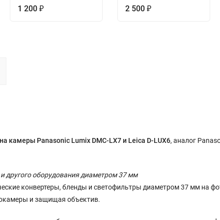
1 200
2 500
₽
₽
на камеры Panasonic Lumix DMC-LX7 и Leica D-LUX6
, аналог Panas
 и другого оборудования диаметром 37 мм
ческие конвертеры, бленды и светофильтры диаметром 37 мм на ф
токамеры и защищая объектив.