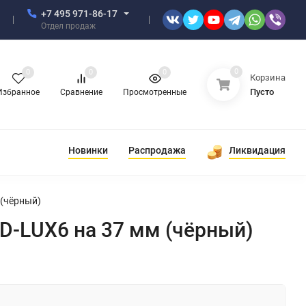
+7 495 971-86-17
Отдел продаж
0
0
0
0
Корзина
Пусто
Избранное
Сравнение
Просмотренные
Новинки
Распродажа
Ликвидация
 (чёрный)
 D-LUX6 на 37 мм (чёрный)