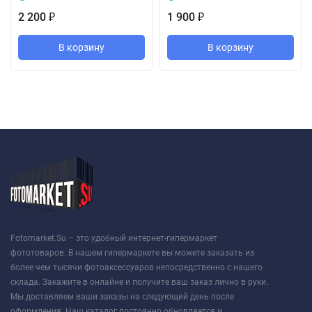
2 200
1 900
₽
₽
В корзину
В корзину
Fotomarket.Su – это удобный интернет-гипермаркет
фототоваров. В нашем гипермаркете вы можете заказать из
более чем тысячи фотоаксессуаров непосредственно с нашего
склада. Закажите в онлайне и получите ваш заказ лично в руки.
Мы доставляем ваши заказы на следующий день после
оформления. Наш каталог постоянно обновляется и