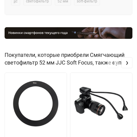
jjc
светофильтр
52 мм
soft-фильтр
Покупатели, которые приобрели Смягчающий
‹
›
светофильтр 52 мм JJC Soft Focus, также купили