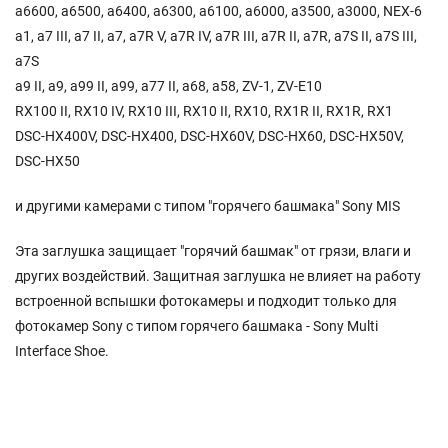
a6600, a6500, a6400, a6300, a6100, a6000, a3500, a3000, NEX-6
a1, a7 III, a7 II, a7, a7R V, a7R IV, a7R III, a7R II, a7R, a7S II, a7S III,
a7S
a9 II, a9, a99 II, a99, a77 II, a68, a58, ZV-1, ZV-E10
RX100 II, RX10 IV, RX10 III, RX10 II, RX10, RX1R II, RX1R, RX1
DSC-HX400V, DSC-HX400, DSC-HX60V, DSC-HX60, DSC-HX50V,
DSC-HX50
и другими камерами с типом "горячего башмака" Sony MIS
Эта заглушка защищает "горячий башмак" от грязи, влаги и
других воздействий. Защитная заглушка не влияет на работу
встроенной вспышки фотокамеры и подходит только для
фотокамер Sony с типом горячего башмака - Sony Multi
Interface Shoe.