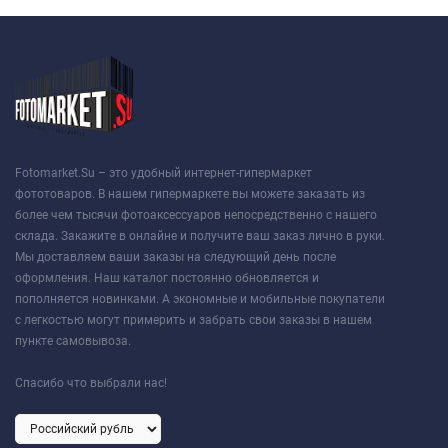
Fotomarket.Su – это удобный интернет-гипермаркет
фототоваров. В нашем гипермаркете вы можете заказать из
более чем тысячи фотоаксессуаров непосредственно с нашего
склада. Закажите в онлайне и получите ваш заказ лично в руки.
Мы доставляем ваши заказы на следующий день после
оформления. Наш каталог постоянно обновляется и
пополняется новинками. А экономные и мобильные покупатели
с легкостью могут примерить и забрать свои заказы в нашем
пункте самовывоза.
Спасибо что выбрали нас!