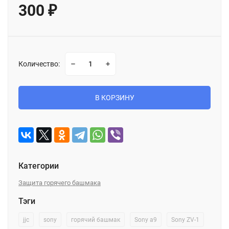
300
₽
Количество:
В КОРЗИНУ
Категории
Защита горячего башмака
Тэги
jjc
sony
горячий башмак
Sony a9
Sony ZV-1