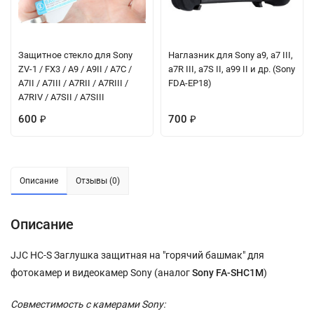
Защитное стекло для Sony
Наглазник для Sony a9, a7 III,
ZV-1 / FX3 / A9 / A9II / A7C /
a7R III, a7S II, a99 II и др. (Sony
A7II / A7III / A7RII / A7RIII /
FDA-EP18)
A7RIV / A7SII / A7SIII
600
700
₽
₽
Описание
Отзывы (0)
Описание
JJC HC-S Заглушка защитная на "горячий башмак" для
фотокамер и видеокамер Sony (аналог
Sony FA-SHC1M
)
Совместимость с камерами Sony: