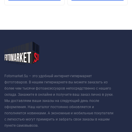
Fotomarket.Su – это удобный интернет-гипермаркет
фототоваров. В нашем гипермаркете вы можете заказать из
более чем тысячи фотоаксессуаров непосредственно с нашего
склада. Закажите в онлайне и получите ваш заказ лично в руки.
Мы доставляем ваши заказы на следующий день после
оформления. Наш каталог постоянно обновляется и
пополняется новинками. А экономные и мобильные покупатели
с легкостью могут примерить и забрать свои заказы в нашем
пункте самовывоза.