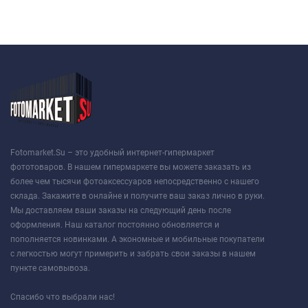
Fotomarket.Su – это удобный интернет-гипермаркет
фототоваров. В нашем гипермаркете вы можете заказать из
более чем тысячи фотоаксессуаров непосредственно с нашего
склада. Закажите в онлайне и получите ваш заказ лично в руки.
Мы доставляем ваши заказы на следующий день после
оформления. Наш каталог постоянно обновляется и
пополняется новинками. А экономные и мобильные покупатели
с легкостью могут примерить и забрать свои заказы в нашем
пункте самовывоза.
Спасибо что выбрали нас!