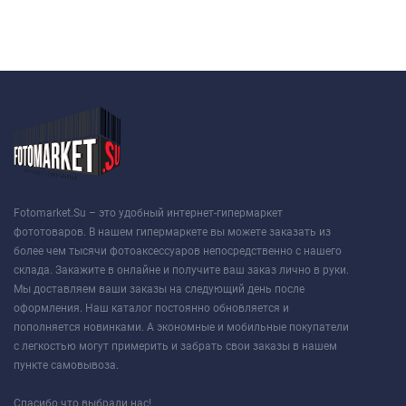
Fotomarket.Su – это удобный интернет-гипермаркет
фототоваров. В нашем гипермаркете вы можете заказать из
более чем тысячи фотоаксессуаров непосредственно с нашего
склада. Закажите в онлайне и получите ваш заказ лично в руки.
Мы доставляем ваши заказы на следующий день после
оформления. Наш каталог постоянно обновляется и
пополняется новинками. А экономные и мобильные покупатели
с легкостью могут примерить и забрать свои заказы в нашем
пункте самовывоза.
Спасибо что выбрали нас!